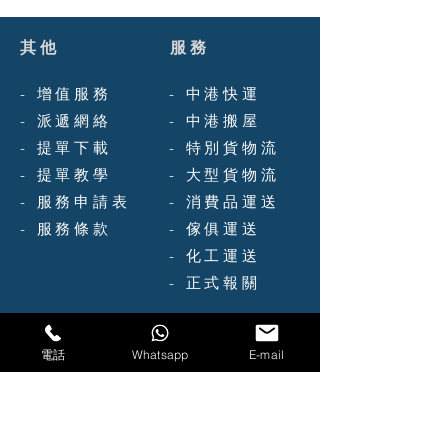
其他
服務
-
增值服務
-
中港快運
-
派遞網絡
-
中港搬屋
-
提單下載
-
特別貨物流
-
提單教學
-
大型貨物流
-
服務申請表
-
消費品運送
-
服務條款
- 傢俱運送
- 化工運送
​- 正式報關
聯絡方式
電話
Whatsapp
E-mail
電話(852)
8108 6666
​國內(86) 1989 6501 416
傳真(852) 3011 5270
Whatsapp(852)
6188 6648