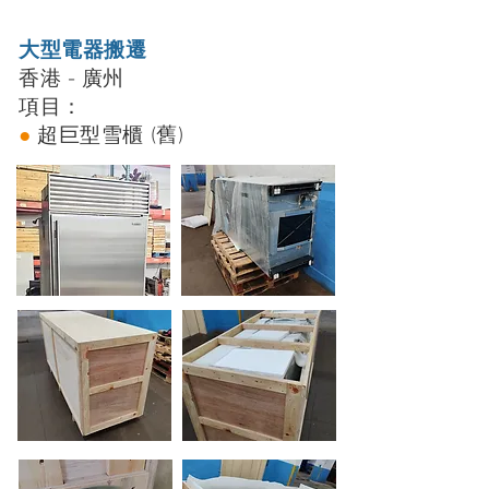
大型電器搬遷
香港 - 廣州
項目：
​●
超巨型雪櫃 (舊)