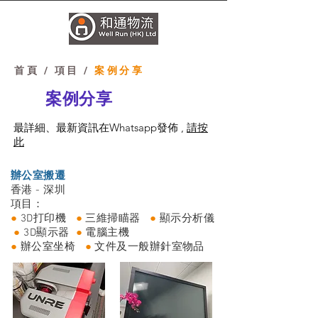
首頁
/ 項目 /
案例分享
案例分享
最詳細、最新資訊在Whatsapp發佈 ,
請按
此
辦公室搬遷
香港 - 深圳
項目：
​●
3D打印機
​●
三維掃瞄器
​ ●
顯示分析儀
​●
3D顯示器
​●
電腦主機
​●
辦公室坐椅
​●
文件及一般辦針室物品