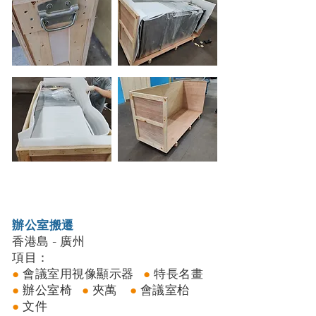
辦公室搬遷
香港島 - 廣州
項目：
​●
會議室用視像顯示器
​●
特長名畫
​
●
辦公室椅
​●
夾萬
​●
會議室枱
​●
文件