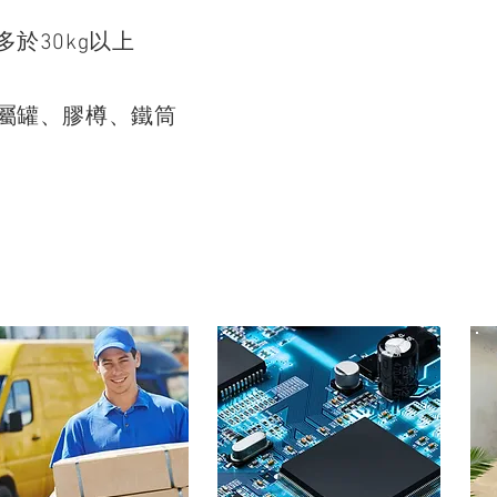
多於30kg以上
金屬罐、膠樽、鐵筒