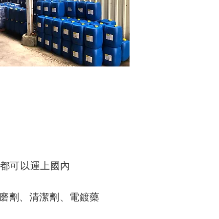
，都可以運上國內
磨劑、清潔劑、電鍍藥