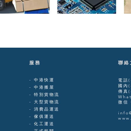
服務
聯絡
-
中港快運
電話(8
​國內(
-
中港搬屋
傳真(8
-
特別貨物流
What
-
大型貨物流
​微信 
-
消費品運送
info
- 傢俱運送
www.
- 化工運送