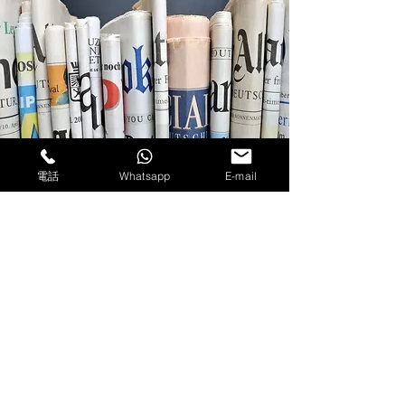
(印刷 / 紙類)
轉印紙、燙金紙、橡膠
電話
Whatsapp
E-mail
布、目錄產介、書籍、貼紙、文件、
紙盒
​● 所有用快件途徑運送之貨品，每件
貨重量不能超過60KG、單件尺寸不
能超過70*70*70CM
​● 可接受包裝規格：紙箱、木箱、
膠盒