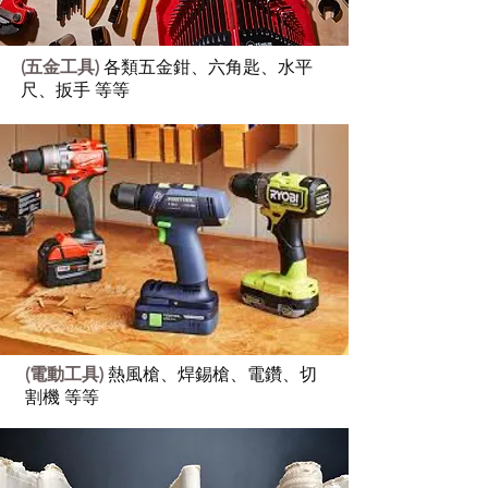
(五金工具)
各類五金鉗、六角匙、水平
尺、扳手 等等
(電動工具)
熱風槍、焊錫槍、電鑽、切
割機 等等